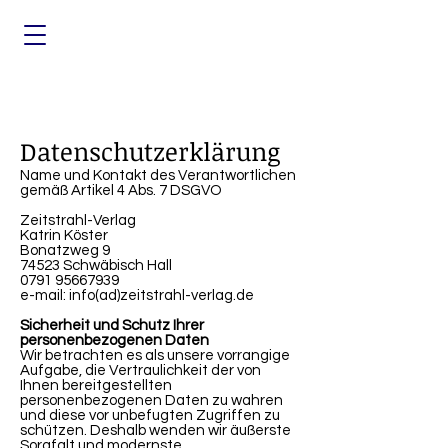
Datenschutzerklärung
Name und Kontakt des Verantwortlichen
gemäß Artikel 4 Abs. 7 DSGVO
Zeitstrahl-Verlag
Katrin Köster
Bonatzweg 9
74523 Schwäbisch Hall
0791 95667939
e-mail: info(ad)zeitstrahl-verlag.de
Sicherheit und Schutz Ihrer
personenbezogenen Daten
Wir betrachten es als unsere vorrangige
Aufgabe, die Vertraulichkeit der von
Ihnen bereitgestellten
personenbezogenen Daten zu wahren
und diese vor unbefugten Zugriffen zu
schützen. Deshalb wenden wir äußerste
Sorgfalt und modernste