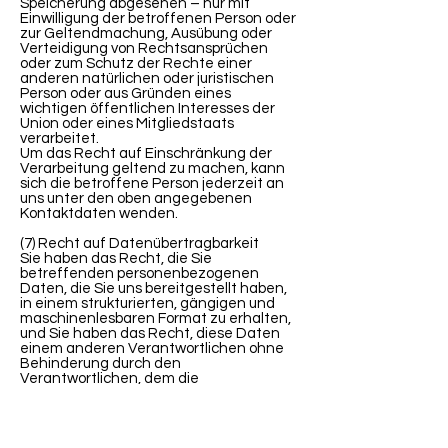
Speicherung abgesehen – nur mit
Einwilligung der betroffenen Person oder
zur Geltendmachung, Ausübung oder
Verteidigung von Rechtsansprüchen
oder zum Schutz der Rechte einer
anderen natürlichen oder juristischen
Person oder aus Gründen eines
wichtigen öffentlichen Interesses der
Union oder eines Mitgliedstaats
verarbeitet.
Um das Recht auf Einschränkung der
Verarbeitung geltend zu machen, kann
sich die betroffene Person jederzeit an
uns unter den oben angegebenen
Kontaktdaten wenden.
(7) Recht auf Datenübertragbarkeit
Sie haben das Recht, die Sie
betreffenden personenbezogenen
Daten, die Sie uns bereitgestellt haben,
in einem strukturierten, gängigen und
maschinenlesbaren Format zu erhalten,
und Sie haben das Recht, diese Daten
einem anderen Verantwortlichen ohne
Behinderung durch den
Verantwortlichen, dem die
personenbezogenen Daten
bereitgestellt wurden, zu übermitteln,
sofern:
a. die Verarbeitung auf einer Einwilligung